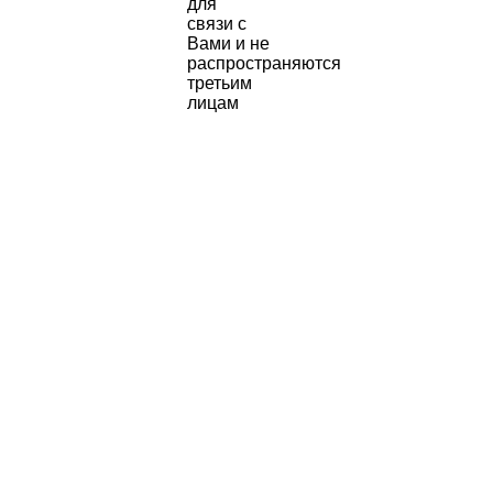
для
связи с
Вами и не
распространяются
третьим
лицам