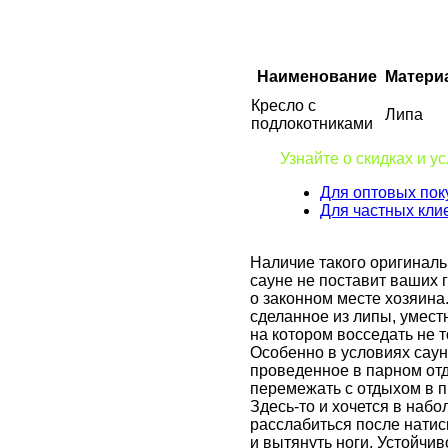
Наименование
Матери
Кресло с
Липа
подлокотниками
Узнайте о скидках и у
Для оптовых пок
Для частных кли
Наличие такого оригиналь
сауне не поставит ваших 
о законном месте хозяина
сделанное из липы, умест
на котором восседать не т
Особенно в условиях саун
проведенное в парном от
перемежать с отдыхом в 
Здесь-то
и хочется в набо
расслабиться после натис
и вытянуть ноги. Устойчив