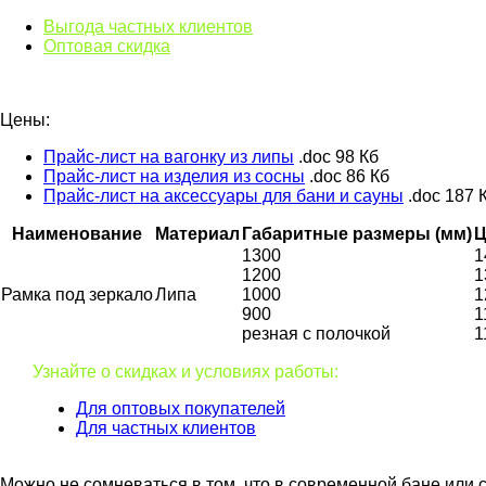
Выгода частных клиентов
Оптовая скидка
Цены:
Прайс-лист на вагонку из липы
.doc
98 Кб
Прайс-лист на изделия из сосны
.doc
86 Кб
Прайс-лист на аксессуары для бани и сауны
.doc
187 
Наименование
Материал
Габаритные размеры (мм)
Ц
1300
1
1200
1
Рамка под зеркало
Липа
1000
1
900
1
резная с полочкой
1
Узнайте о скидках и условиях работы:
Для оптовых покупателей
Для частных клиентов
Можно не сомневаться в том, что в современной бане или с